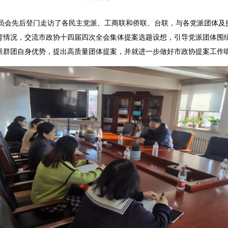
员会先后登门走访了各民主党派、工商联和侨联、台联，与各党派团体及
育情况，交流市政协十四届四次全会集体提案选题设想，引导党派团体围
派群团自身优势，提出高质量团体提案，并就进一步做好市政协提案工作