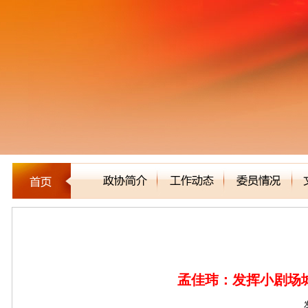
委员建言
孟佳玮：发挥小剧场