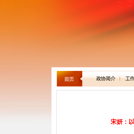
委员建言
宋妍：以