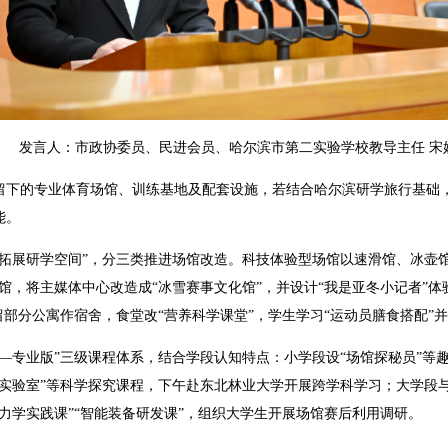
发言人：市政协委员、民进会员、哈尔滨市第二实验学校教导主任 宋
留下的专业体育场馆、训练基地及配套设施，若结合哈尔滨研学旅行基础
能。
展研学空间”，分三类推进场馆改造。科技体验型场馆以速滑馆、冰壶馆为
馆，将主媒体中心改造成“冰雪赛事文化馆”，并设计“我是亚冬小记者”
留部分公寓作宿舍，食堂改“营养科学课堂”，学生学习“运动员膳食搭配”
专业版”三级课程体系，结合学段认知特点：小学段设“场馆探秘员”等
度实验室”等科学探究课程，下午赴东北林业大学开展跨学科学习；大学段
力学实践课”“智能装备研发课”，组织大学生开展场馆赛后利用调研。