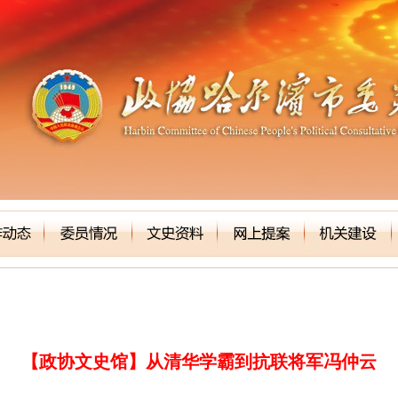
【政协文史馆】从清华学霸到抗联将军冯仲云