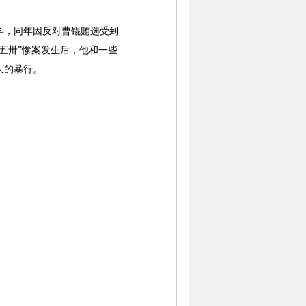
学，同年因反对曹锟贿选受到
五卅”惨案发生后，他和一些
人的暴行。