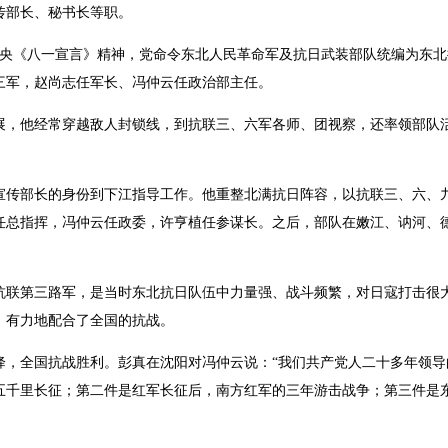
传部长、秘书长等职。
中央《八一宣言》精神，党命令东北人民革命军及抗日武装部队统编为东
三军，赵尚志任军长、冯仲云任政治部主任。
展，他经常穿越敌人封锁线，到抗联三、六军各师、团视察，还率领部队
宣传部长的身份到下江指导工作。他重整北满抗日阵容，以抗联三、六、
任总指挥，冯仲云任政委，许亨植任参谋长。之后，部队在嫩江、讷河、
第三路军，是当时东北抗日队伍中力量强、战斗频繁，对日寇打击很大
，有力地配合了全国的抗战。
降，全国抗战胜利。彭真在沈阳对冯仲云说：“我们共产党人二十多年领导
五千里长征；第二件是红军长征后，南方红军的三年游击战争；第三件是