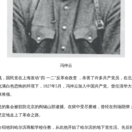
冯仲云
，国民党在上海发动“四·一二”反革命政变 ，杀害了许多共产党员，在
满白色恐怖的环境下，1927年5月，冯仲云加入中国共产党。曾任清华
联将领。
党的集会被驻防北京的阎锡山部逮捕。在狱中受尽磨难，曾经在刑场陪绑
坚定地走上了革命之路。
他到哈尔滨商船学校任教，从此他开始了哈尔滨的地下党生活。先后担