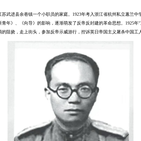
苏武进县余巷镇一个小职员的家庭。1923年考入浙江省杭州私立蕙兰中
青年》、《向导》的影响，逐渐萌发了反帝反封建的革命思想。1925年“
局的阻挠，走上街头，参加反帝示威游行，控诉英日帝国主义屠杀中国工