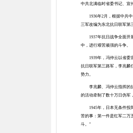
中共北满临时省委书记、宣
1936年2月，根据中共
三军改编为东北抗日联军第
1937年抗日战争全面开
中，进行艰苦顽强的斗争。
1939年，冯仲云以省委
抗日联军第三路军，李兆麟
势力。
李兆麟、冯仲云指挥的抗联
的活动牵制了数十万日伪军
1945年，日本无条件投
苦的事：第一件是红军二万
斗。”