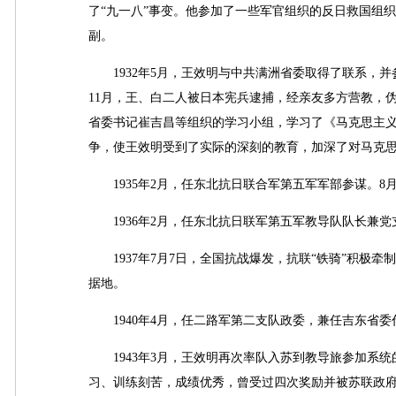
了“九一八”事变。他参加了一些军官组织的反日救国组
副。
1932年5月，王效明与中共满洲省委取得了联系，并
11月，王、白二人被日本宪兵逮捕，经亲友多方营教，伪法
省委书记崔吉昌等组织的学习小组，学习了《马克思主
争，使王效明受到了实际的深刻的教育，加深了对马克
1935年2月，任东北抗日联合军第五军军部参谋。8
1936年2月，任东北抗日联军第五军教导队队长兼党
1937年7月7日，全国抗战爆发，抗联“铁骑”积极
据地。
1940年4月，任二路军第二支队政委，兼任吉东省委
1943年3月，王效明再次率队入苏到教导旅参加系统
习、训练刻苦，成绩优秀，曾受过四次奖励并被苏联政