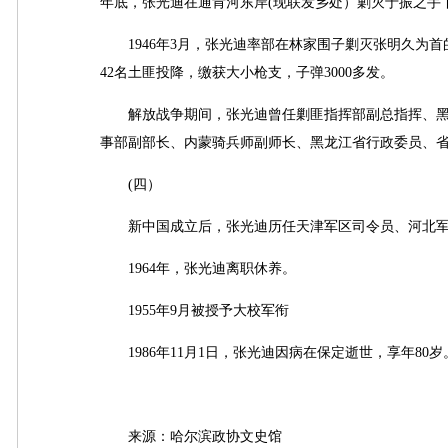
年底，张光迪在通肯河东岸(现联发乡处）剿灭于振之手下
1946年3月，张光迪率部在林家围子剿灭张明久为首的
42名土匪投降，缴获大小枪支，子弹3000多发。
解放战争期间，张光迪曾任剿匪指挥部副总指挥、黑龙
事部副部长、内蒙骑兵师副师长、黑龙江省行政委员、
(四）
新中国成立后，张光迪历任天津军区司令员、河北军
1964年，张光迪离职休养。
1955年9月被授予大校军衔
1986年11月1日，张光迪因病在保定逝世，享年80岁
来源：哈尔滨政协文史馆