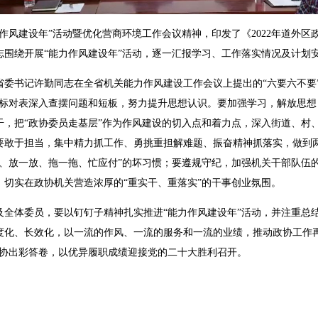
建设年”活动暨优化营商环境工作会议精神，印发了《2022年道外区政
志围绕开展“能力作风建设年”活动，逐一汇报学习、工作落实情况及计划
书记许勤同志在全省机关能力作风建设工作会议上提出的“六要六不要”、
对标对表深入查摆问题和短板，努力提升思想认识。要加强学习，解放思想
干，把“政协委员走基层”作为作风建设的切入点和着力点，深入街道、村
要敢于担当，集中精力抓工作、勇挑重担解难题、振奋精神抓落实，做到
等、放一放、拖一拖、忙应付”的坏习惯；要遵规守纪，加强机关干部队伍
，切实在政协机关营造浓厚的“重实干、重落实”的干事创业氛围。
体委员，要以钉钉子精神扎实推进“能力作风建设年”活动，并注重总
度化、长效化，以一流的作风、一流的服务和一流的业绩，推动政协工作再
政协出彩答卷，以优异履职成绩迎接党的二十大胜利召开。