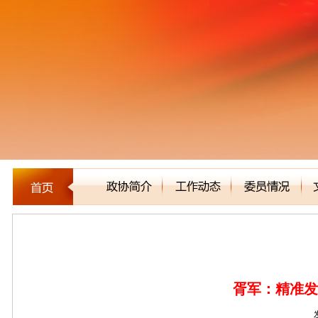
建言立论
胥军：精准发