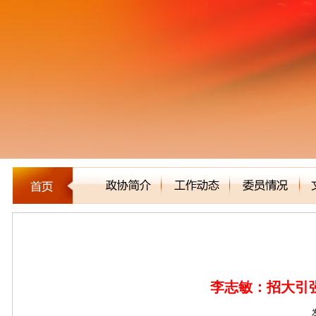
建言立论
李志敏：招大引