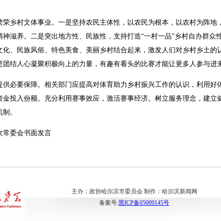
乡村文体事业。一是坚持农民主体性，以农民为根本，以农村为阵地，
精神滋养。二是突出地方性、民族性，支持打造“一村一品”乡村自办群众
文化、民族风俗、特色美食、美丽乡村结合起来，激发人们对乡村乡土的
是团结人心凝聚积极向上的力量，有趣有看头的比赛才能让更多人参与进
必要保障。相关部门应提高对体育助力乡村振兴工作的认识，利用好体
资金投入份额。充分利用赛事效应，激活赛事经济。树立服务理念，建立
机制。
常委会书面发言
主办：政协哈尔滨市委员会 制作：哈尔滨新闻网
备案号:
黑ICP备05009145号