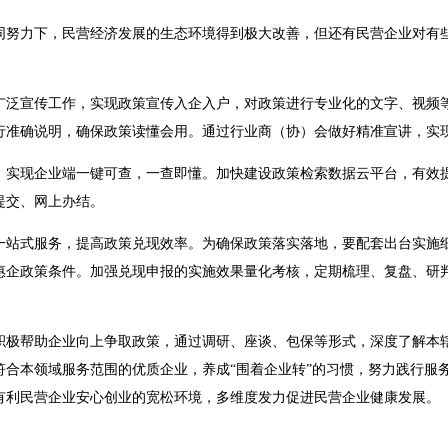
力下，民营经济发展的生态环境得到极大改善，但还有民营企业对有些
宣传工作，实现政策宣传入企入户，对政策进行专业化的文字、视频
行准确说明，确保政策读懂会用。通过行业商（协）会做好精准宣讲，实
现企业端一键可查，一查即懂。加快建设政策检索数据云平台，有效提
提交、网上办结。
式服务，提高政策兑现效率。为确保政策落实落地，要配套出台实施细
惠企政策条件。加强兑现申报的实施效果量化考核，定期梳理、复盘、研
帮助企业向上争取政策，通过调研、座谈、包保等形式，深度了解本辖
符合本领域服务范围的优质企业，养成“围着企业转”的习惯，努力践行服
有利民营企业安心创业的宽松环境，多维度发力促进民营企业健康发展。