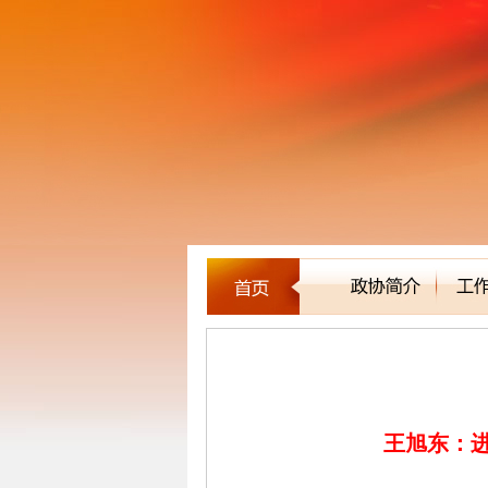
建言立论
王旭东：