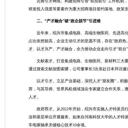
完善引才网络。构建招商引智“双招双引”工作机制，
研发投入强度等要素作为重大招商项目签约落地、政策
二、“产才融合”破“政企脱节”引进难
近年来，绍兴市集成电路、高端生物医药、先进高分
占比依然较高，企业主动引才的意愿不强，存在“政府热
才、以才兴产、产才融合，全力推动企业走向引才“前台
文献索才。打造集成电路、生物医药、新材料三大重
通过搜索文献按图索骥，公司董事长3次亲赴日本拜访邀
以才引才。立足产业基础，深挖人才“朋友圈”，积极
荐，与其导师、世界风机领域顶尖专家建立合作关系，逐
人才。
政府荐才。从2022年开始，绍兴市实施人才特派员行
业和基层单位开展服务。如来自河南科技大学的人才特
车电驱轴承关键核心技术10余项。