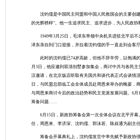
沈钧儒是中国民主同盟和中国人民救国会的主要创建者，
的光辉榜样”。他一生追求民主、追求进步，为人民政协
1949年3月25日，毛泽东率领中央机关进驻北平后
泽东亲自到门口迎接，并拉着沈钧儒的手一直走到会客
此时的沈钧儒已74岁高龄，但他不辞辛劳，以饱满的
月3日，他应邀到双清别墅参加集会，商讨中共与各民主
汉邀请，在北京饭店听取有关国共和谈代表正式会谈情况
日，与民盟总部临工会全体成员赴周恩来举办的晚宴，商
与周恩来商讨今后的政治趋势和民主党派发展问题。6月
筹备问题……
6月15日，新政协筹备会第一次全体会议在北平开幕
任，周恩来、李济深、沈钧儒、郭沫若、陈叔通为副主
筹备会开幕典礼上，沈钧儒发言中率先赋予新政协强烈