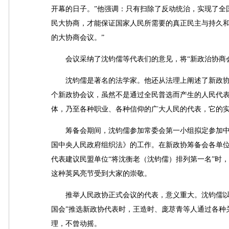
开幕的日子。”他强调：只有扫除了反动统治，实现了全
民大协商，才能保证国家人民所需要的真正民主与持久
的大协商会议。”
会议采纳了沈钧儒等代表们的意见，将“新政治协商会议
沈钧儒是著名的法学家。他还从法理上阐述了新政协代
个新政协会议，虽然不是通过全民普选而产生的人民代
体，乃至各种职业、各种信仰的广大人民的代表，它的实
筹备会期间，沈钧儒参加常委会第一小组拟定参加中
国中央人民政府组织法》的工作。在新政协筹备会各单
代表建议民盟单位“将沈衡老（沈钧儒）排列第一名”时
这种英风亮节受到大家的崇敬。
推举人民政协正式会议的代表，意义重大。沈钧儒以高
国会”推选新政协代表时，王造时、庞荩青等人通过各种
理，不曾动摇。