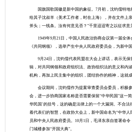
国旗国歌国徽是新中国的象征。7月初，沈钧儒特地将
给其子沈叔羊（美术工作者，时在上海），并在文件上亲
斧头；一线条。汝有何意见否？”千里迢迢寄之以征求意
1949年9月21日，中国人民政治协商会议第一届全
《共同纲领》，选举产生中央人民政府委员会，为新中
9月24日，沈钧儒代表民盟在大会上讲话，表示无保
辑，对共同纲领和政府组织法、政协组织法的意义和内涵
机构，再加上民主集中的组织，团结协作的精神，这就成
会议期间，沈钧儒作为提案审查委员会委员，积极参加
会，进一步协商国家名称是否需要保留“中华民国”这一
华民国’的括号，这的确是法律上的一个大漏洞。不合法
着代表们的智慧，在政协大会上，新中国命名为“中华人民
员和中央人民政府委员。10月1日，毛泽东亲自签署命
门城楼参加“开国大典”。