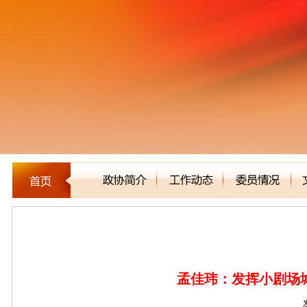
委员建言
孟佳玮：发挥小剧场