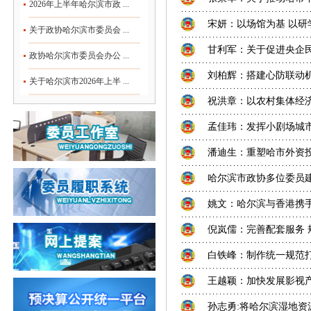
2026年上半年哈尔滨市政 ...
宋妍：以场馆为基 以
关于政协哈尔滨市委员会 ...
甘利军：关于促进央企
政协哈尔滨市委员会办公 ...
刘柏辉：搭建心防联动
关于哈尔滨市2026年上半 ...
祝洪章：以农村集体经
孟佳玮：发挥小剧场城
潘迪生：重塑哈市外资
哈尔滨市政协多位委员建
姚文：哈尔滨与香港携手
倪岚儒：完善配套服务 
白铁峰：制作统一规范
王越颖：加快发展影视
孙志勇:将哈尔滨湿地